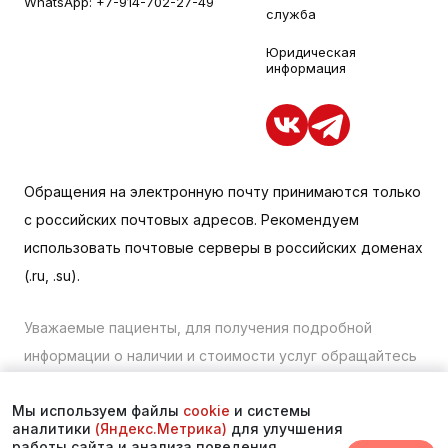
WhatsApp:
+7-914-702-27-49
служба
Юридическая
информация
Обращения на электронную почту принимаются только
с российских почтовых адресов. Рекомендуем
использовать почтовые серверы в российских доменах
(.ru, .su).
Уважаемые пациенты, для получения подробной
информации о наличии и стоимости услуг обращайтесь
к менеджеру сайта с помощью специальной формы
Мы используем файлы
cookie
и системы
связи или по телефону в Находке:
+7 (423) 675-00-85
.
аналитики
(Яндекс.Метрика)
для улучшения
работы сайта и анализа поведения