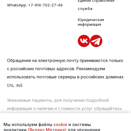
Единая справочная
WhatsApp:
+7-914-702-27-49
служба
Юридическая
информация
Обращения на электронную почту принимаются только
с российских почтовых адресов. Рекомендуем
использовать почтовые серверы в российских доменах
(.ru, .su).
Уважаемые пациенты, для получения подробной
информации о наличии и стоимости услуг обращайтесь
к менеджеру сайта с помощью специальной формы
Мы используем файлы
cookie
и системы
связи или по телефону в Находке:
+7 (423) 675-00-85
.
аналитики
(Яндекс.Метрика)
для улучшения