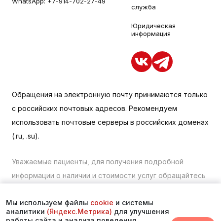
WhatsApp:
+7-914-702-27-49
служба
Юридическая
информация
Обращения на электронную почту принимаются только
с российских почтовых адресов. Рекомендуем
использовать почтовые серверы в российских доменах
(.ru, .su).
Уважаемые пациенты, для получения подробной
информации о наличии и стоимости услуг обращайтесь
к менеджеру сайта с помощью специальной формы
Мы используем файлы
cookie
и системы
связи или по телефону в Находке:
+7 (423) 675-00-85
.
аналитики
(Яндекс.Метрика)
для улучшения
работы сайта и анализа поведения