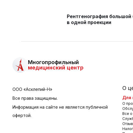
Рентгенография большой 
в одной проекции
Многопрофильный
медицинский центр
О ц
ООО «Асклепий-Н»
Для 
Все права защищены.
О про
Информация на сайте не является публичной
Обсл
Все о
офертой.
Служб
Отзы
Налог