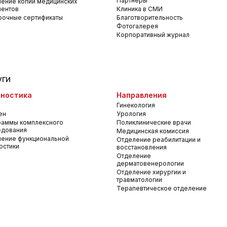
Партнеры
ение копий медицинских
ментов
Клиника в СМИ
рочные сертификаты
Благотворительность
Фотогалерея
Корпоративный журнал
уги
ностика
Направления
Гинекология
ен
Урология
раммы комплексного
Поликлинические врачи
едования
Медицинская комиссия
ение функциональной
Отделение реабилитации и
остики
восстановления
Отделение
дерматовенерологии
Отделение хирургии и
травматологии
Терапевтическое отделение