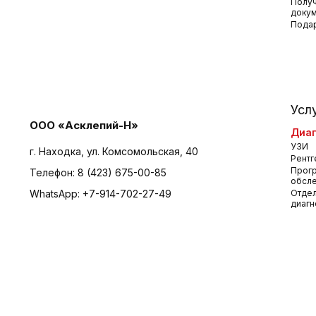
Получ
доку
Пода
Усл
ООО «Асклепий-Н»
Диаг
УЗИ
г. Находка, ул. Комсомольская, 40
Рентг
Прог
Телефон:
8 (423) 675-00-85
обсл
WhatsApp:
+7-914-702-27-49
Отдел
диагн