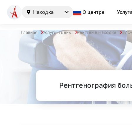
Находка
О центре
Услуг
Главная
Услуги и цены
Рентген в Находке
ЦИФ
Рентгенография бол