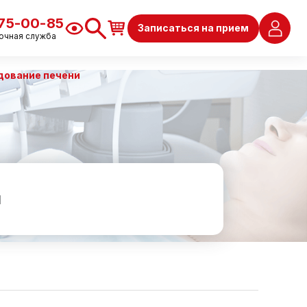
675-00-85
Записаться на прием
очная служба
дование печени
и