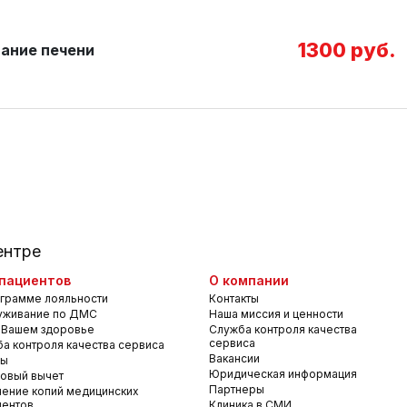
1300 руб.
ание печени
ентре
пациентов
О компании
грамме лояльности
Контакты
уживание по ДМС
Наша миссия и ценности
 Вашем здоровье
Служба контроля качества
сервиса
а контроля качества сервиса
Вакансии
вы
Юридическая информация
овый вычет
Партнеры
ение копий медицинских
ментов
Клиника в СМИ