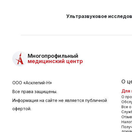
Ультразвуковое исследов
Многопрофильный
медицинский центр
О ц
ООО «Асклепий-Н»
Для 
Все права защищены.
О про
Информация на сайте не является публичной
Обсл
Все о
офертой.
Служб
Отзы
Налог
Получ
доку