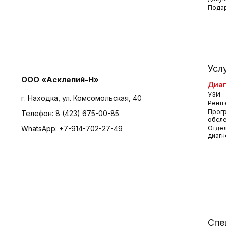
Пода
Усл
ООО «Асклепий-Н»
Диаг
УЗИ
г. Находка, ул. Комсомольская, 40
Рентг
Прог
Телефон:
8 (423) 675-00-85
обсл
WhatsApp:
+7-914-702-27-49
Отдел
диагн
Спе