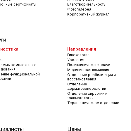
рочные сертификаты
Благотворительность
Фотогалерея
Корпоративный журнал
уги
ностика
Направления
Гинекология
ен
Урология
раммы комплексного
Поликлинические врачи
едования
Медицинская комиссия
ение функциональной
Отделение реабилитации и
остики
восстановления
Отделение
дерматовенерологии
Отделение хирургии и
травматологии
Терапевтическое отделение
циалисты
Цены