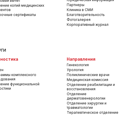
овый вычет
Партнеры
ение копий медицинских
ментов
Клиника в СМИ
рочные сертификаты
Благотворительность
Фотогалерея
Корпоративный журнал
уги
ностика
Направления
Гинекология
ен
Урология
раммы комплексного
Поликлинические врачи
едования
Медицинская комиссия
ение функциональной
Отделение реабилитации и
остики
восстановления
Отделение
дерматовенерологии
Отделение хирургии и
травматологии
Терапевтическое отделение