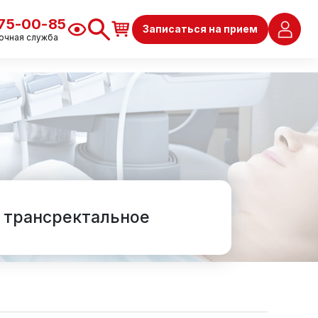
675-00-85
Записаться на прием
очная служба
 трансректальное