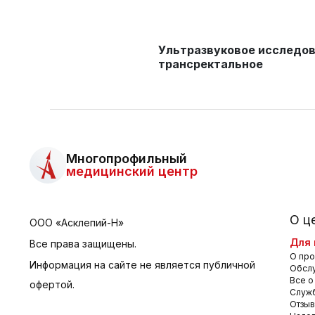
Ультразвуковое исследо
трансректальное
Многопрофильный
медицинский центр
О ц
ООО «Асклепий-Н»
Для 
Все права защищены.
О про
Информация на сайте не является публичной
Обсл
Все о
офертой.
Служб
Отзы