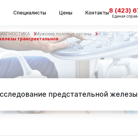
8 (423) 
и
Специалисты
Цены
Контакты
Единая справ
ДИАГНОСТИКА
Мужские половые органы
железы трансректальное
исследование предстательной железы