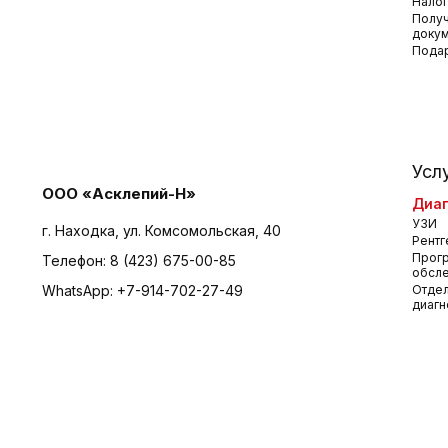
Налог
Получ
доку
Пода
Усл
ООО «Асклепий-Н»
Диаг
УЗИ
г. Находка, ул. Комсомольская, 40
Рентг
Прог
Телефон:
8 (423) 675-00-85
обсл
WhatsApp:
+7-914-702-27-49
Отдел
диагн