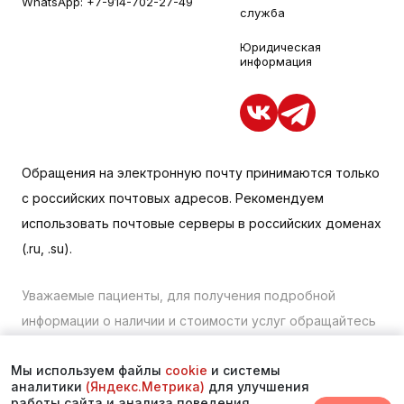
WhatsApp:
+7-914-702-27-49
служба
Юридическая
информация
Обращения на электронную почту принимаются только
с российских почтовых адресов. Рекомендуем
использовать почтовые серверы в российских доменах
(.ru, .su).
Уважаемые пациенты, для получения подробной
информации о наличии и стоимости услуг обращайтесь
к менеджеру сайта с помощью специальной формы
Мы используем файлы
cookie
и системы
связи или по телефону в Находке:
+7 (423) 675-00-85
.
аналитики
(Яндекс.Метрика)
для улучшения
работы сайта и анализа поведения