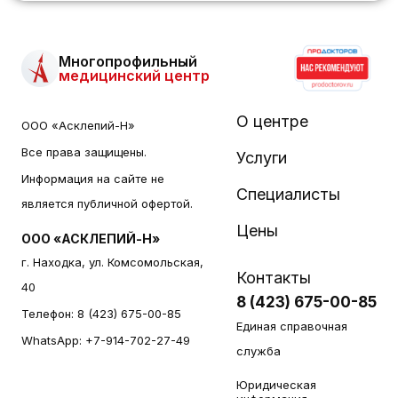
женщин достаточный уровень фетальной
ДНК достигается на более поздних сроках
Многопрофильный
чем 10 неделя беременности, что требует
медицинский центр
повторной сдачи крови в поздние сроки
беременности чем 10 неделя беременности.
О центре
ООО «Асклепий-Н»
- У матери обнаружен ген RhD. Выявить ген
Все права защищены.
Услуги
RHD у плода данным методом не возможно.
Информация на сайте не
(т.к данный вариант заключения является
Специалисты
является публичной офертой.
результатом исследования - исследование
Цены
ООО «АСКЛЕПИЙ-Н»
является проведенным. Сумма за
г. Находка, ул. Комсомольская,
исследование не возвращается.
Контакты
40
8 (423) 675-00-85
Телефон:
8 (423) 675-00-85
Единая справочная
WhatsApp:
+7-914-702-27-49
служба
Юридическая