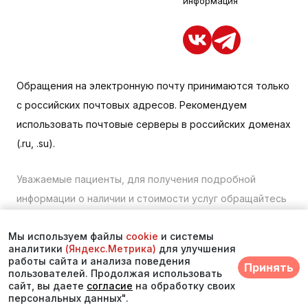
информация
Обращения на электронную почту принимаются только
с российских почтовых адресов. Рекомендуем
использовать почтовые серверы в российских доменах
(.ru, .su).
Уважаемые пациенты, для получения подробной
информации о наличии и стоимости услуг обращайтесь
к менеджеру сайта с помощью специальной формы
Мы используем файлы
cookie
и системы
связи или по телефону в Находке:
+7 (423) 675-00-85
.
аналитики
(Яндекс.Метрика)
для улучшения
работы сайта и анализа поведения
Принять
© 2025. Многопрофильный медицинский центр
пользователей. Продолжая использовать
сайт, вы даете
согласие
на обработку своих
«Асклепий»
персональных данных".