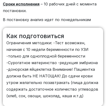
Сроки исполнения
– 10 рабочих дней с момента
недели достоверность анализа достигает
постановки.
96-100%.Результаты анализа выдаются в
виде 4 вариантов результата: - Резус-
В постановку анализ идет по понедельникам
фактор плода (RhD-) -генотипически
отрицательный. - Резус-фактор плода (RhD)
Как подготовиться
RhD плода+ генотипически положительный.
Ограничения методики: -Тест возможен,
- Резус-фактор плода (RhD) RhD плода
начиная с 10 недели беременности по УЗИ
неизвестен. Рекомендуют пройти тест еще
-только для одноплодной беременности
раз через пару недель. (т.к данный вариант
-Сурогатное материнство -редукция эмбриона
заключения является результатом
-донорская яйцеклетка Внимание! Пациентка
исследования - исследование является
должна быть НЕ НАТОЩАК! До сдачи крови
проведенным. Сумма за исследование не
утром желательно позавтракать (пища должна
возвращается. Количество фетальной ДНК
содержать достаточное количество углеводов
зависит от индивидуальных особенностей
(хлеб, сок, овощи, шоколад, каша и.т.д)
плода, матери и маточно-плацентарного
кровотока. У незначительной категории