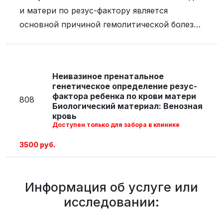
и матери по резус-фактору является
основной причиной гемолитической болезни
новорожденного. В некоторых случаях
воздействия антигенов, проникающих через
плаценту, приводят к гибели плода.
Неивазиное пренатальное
Определение резус-фактора методом ПЦР в
генетическое определение резус-
режиме реального времени заключается в
фактора ребенка по крови матери
808
Биологический материал: Венозная
определении гена RHD, кодирующего D-
кровь
антиген. Если он есть, то человек резус-
Доступен только для забора в клинике
положительный (Rh+), если нет, то резус-
3500 руб.
отрицательный (Rh-). Показания к
проведению пренатальной генетической
диагностики резус-фактора
Информация об услуге или
плода:рекомендуется проводить для резус-
исследовании:
отрицательных женщин, начиная с 10-й
недели беременности по УЗИ. После 10