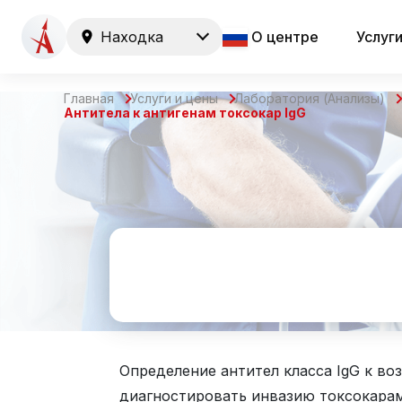
Находка
О центре
Услуг
Главная
Услуги и цены
Лаборатория (Анализы)
Антитела к антигенам токсокар IgG
Определение антител класса IgG к во
диагностировать инвазию токсокарам