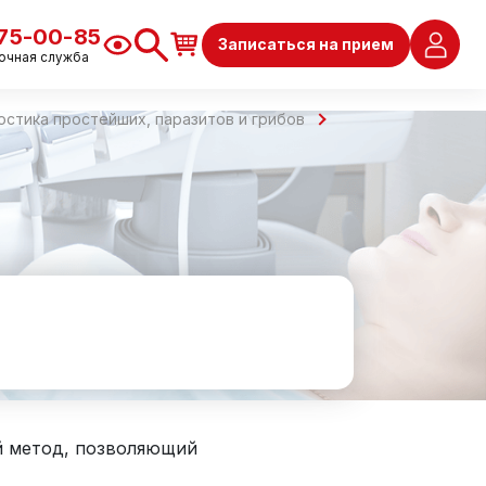
675-00-85
Записаться на прием
очная служба
остика простейших, паразитов и грибов
ий метод, позволяющий