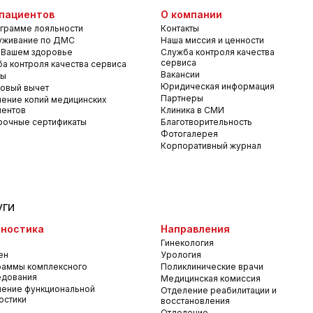
пациентов
О компании
грамме лояльности
Контакты
уживание по ДМС
Наша миссия и ценности
 Вашем здоровье
Служба контроля качества
сервиса
а контроля качества сервиса
Вакансии
вы
Юридическая информация
овый вычет
Партнеры
ение копий медицинских
ментов
Клиника в СМИ
рочные сертификаты
Благотворительность
Фотогалерея
Корпоративный журнал
уги
ностика
Направления
Гинекология
ен
Урология
раммы комплексного
Поликлинические врачи
едования
Медицинская комиссия
ение функциональной
Отделение реабилитации и
остики
восстановления
Отделение