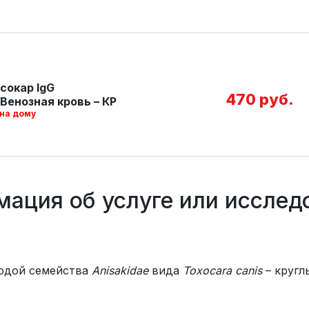
сокар IgG
470 руб.
Венозная кровь – КР
 на дому
ация об услуге или исслед
тодой семейства
Anisakidae
вида
Тохосаra canis
– кругл