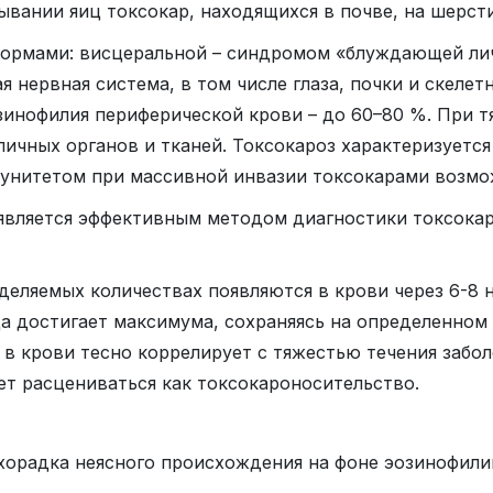
вании яиц токсокар, находящихся в почве, на шерст
ормами: висцеральной – синдромом «блуждающей личи
ая нервная система, в том числе глаза, почки и скел
зинофилия периферической крови – до 60–80 %. При т
ичных органов и тканей. Токсокароз характеризуетс
унитетом при массивной инвазии токсокарами возмо
 является эффективным методом диагностики токсокар
деляемых количествах появляются в крови через 6-8 
ца достигает максимума, сохраняясь на определенном
в крови тесно коррелирует с тяжестью течения забол
т расцениваться как токсокароносительство.
ихорадка неясного происхождения на фоне эозинофил