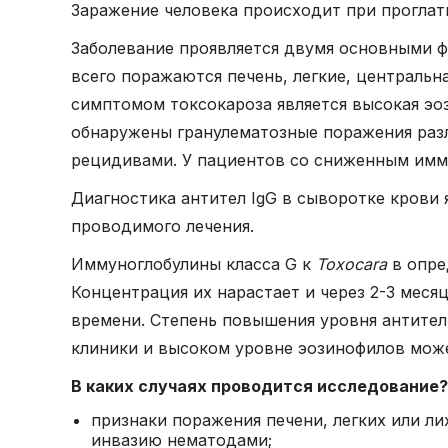
Заражение человека происходит при проглаты
Заболевание проявляется двумя основными ф
всего поражаются печень, легкие, центральн
симптомом токсокароза является высокая эо
обнаружены гранулематозные поражения разл
рецидивами. У пациентов со сниженным имм
Диагностика антител IgG в сыворотке крови
проводимого лечения.
Иммуноглобулины класса G к
Toxocara
в опре
Концентрация их нарастает и через 2-3 меся
времени. Степень повышения уровня антител 
клиники и высоком уровне эозинофилов може
В каких случаях проводится исследование?
признаки поражения печени, легких или л
инвазию нематодами;