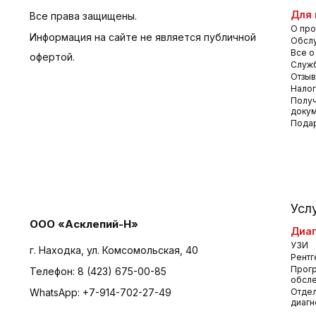
Для 
Все права защищены.
О про
Информация на сайте не является публичной
Обсл
Все о
офертой.
Служб
Отзы
Налог
Получ
доку
Пода
Усл
ООО «Асклепий-Н»
Диаг
УЗИ
г. Находка, ул. Комсомольская, 40
Рентг
Прог
Телефон:
8 (423) 675-00-85
обсл
WhatsApp:
+7-914-702-27-49
Отдел
диагн