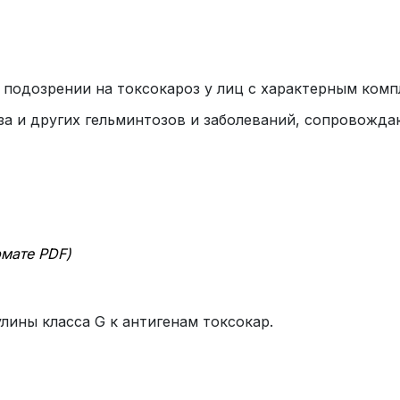
 подозрении на токсокароз у лиц с характерным ком
за и других гельминтозов и заболеваний, сопровожд
рмате
PDF)
лины класса G к антигенам токсокар.