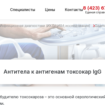
8 (423) 
и
Специалисты
Цены
Контакты
Единая справ
Инфекционная диагностики (ИХЛА\ИФА исследования)
Диагн
Антитела к антигенам токсокар IgG
збудителю токсокароза – это основной серологическ
и.