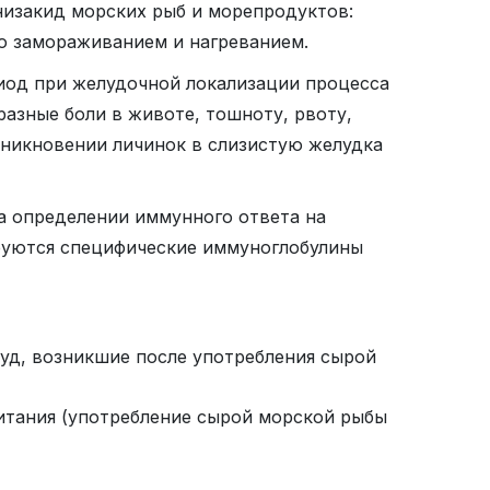
низакид морских рыб и морепродуктов:
о замораживанием и нагреванием.
иод при желудочной локализации процесса
бразные боли в животе, тошноту, рвоту,
оникновении личинок в слизистую желудка
а определении иммунного ответа на
ируются специфические иммуноглобулины
зуд, возникшие после употребления сырой
питания (употребление сырой морской рыбы