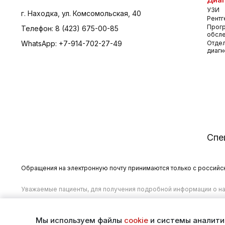
УЗИ
г. Находка, ул. Комсомольская, 40
Рентг
Прог
Телефон:
8 (423) 675-00-85
обсл
WhatsApp:
+7-914-702-27-49
Отдел
диагн
Спе
Обращения на электронную почту принимаются только с российски
Уважаемые пациенты, для получения подробной информации о на
00-85
.
Мы используем файлы
cookie
и системы аналит
© 2025. Многопрофильный медицинский центр «Асклепий»