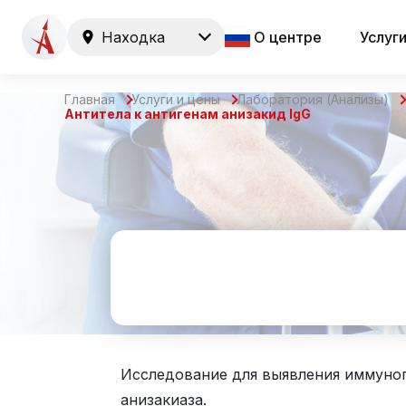
Находка
О центре
Услуг
Главная
Услуги и цены
Лаборатория (Анализы)
Антитела к антигенам анизакид IgG
Исследование для выявления иммуногл
анизакиаза.