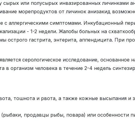
у сырых или полусырых инвазированных личинками а
живание морепродуктов от личинок анизакид возможн
ие с аллергическими симптомами. Инкубационный пер
окализации - 1-2 недели. Жалобы больных на схваткоо
ы острого гастрита, энтерита, аппендицита. При пр
является серологическое исследование, основанное н
та в организм человека в течение 2-4 недель синтез
вота, тошнота и рвота, а также кожные высыпания и 
 (рыбаки, продавцы рыбы, повара) или особенности 