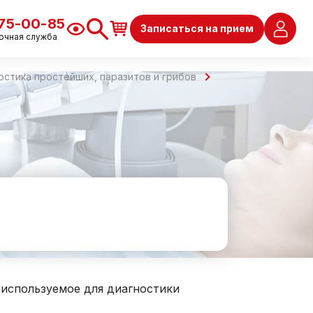
675-00-85
Записаться на прием
очная служба
остика простейших, паразитов и грибов
 используемое для диагностики