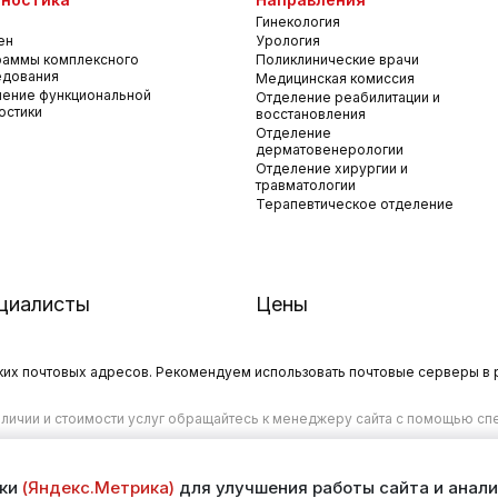
Гинекология
ен
Урология
раммы комплексного
Поликлинические врачи
едования
Медицинская комиссия
ение функциональной
Отделение реабилитации и
остики
восстановления
Отделение
дерматовенерологии
Отделение хирургии и
травматологии
Терапевтическое отделение
циалисты
Цены
х почтовых адресов. Рекомендуем использовать почтовые серверы в рос
личии и стоимости услуг обращайтесь к менеджеру сайта с помощью спе
ики
(Яндекс.Метрика)
для улучшения работы сайта и анали