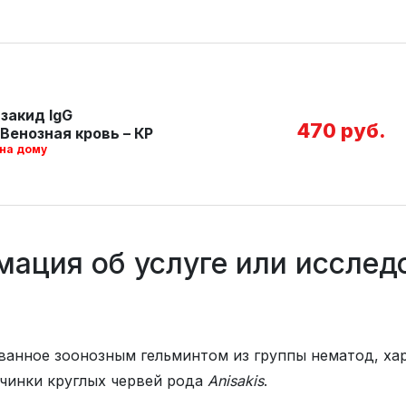
закид IgG
470 руб.
Венозная кровь – КР
 на дому
ация об услуге или исслед
вызванное зоонозным гельминтом из группы нематод, 
ичинки круглых червей рода
Anisakis
.