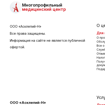
Многопрофильный
медицинский центр
О ц
ООО «Асклепий-Н»
Для 
Все права защищены.
О про
Информация на сайте не является публичной
Обсл
Все о
офертой.
Служб
Отзы
Налог
Получ
доку
Пода
Усл
ООО «Асклепий-Н»
Диаг