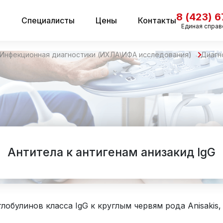
8 (423) 
и
Специалисты
Цены
Контакты
Единая справ
Инфекционная диагностики (ИХЛА\ИФА исследования)
Диагн
Антитела к антигенам анизакид IgG
обулинов класса IgG к круглым червям рода Anisakis,