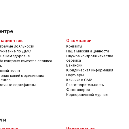
ентре
пациентов
О компании
грамме лояльности
Контакты
уживание по ДМС
Наша миссия и ценности
 Вашем здоровье
Служба контроля качества
сервиса
а контроля качества сервиса
Вакансии
вы
Юридическая информация
овый вычет
Партнеры
ение копий медицинских
ментов
Клиника в СМИ
рочные сертификаты
Благотворительность
Фотогалерея
Корпоративный журнал
уги
ностика
Направления