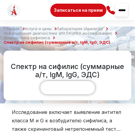
Записаться на прием
Главная
Услуги и цены
Лаборатория (Анализы)
Инфекционная диагностики (ИХЛА\ИФА исследования)
Диагностика сифилиса
Спектр на сифилис (суммарные а/т, IgM, IgG, ЭДС)
Спектр на сифилис (суммарные
а/т, IgM, IgG, ЭДС)
Показать больше
Исследование включает выявление антител
класса M и G к возбудителю сифилиса, а
также скрининговый нетрепонемный тест