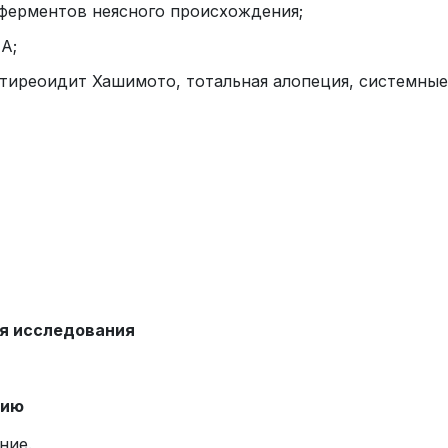
ферментов неясного происхождения;
А;
 тиреоидит Хашимото, тотальная алопеция, системные
я исследования
нию
ние.