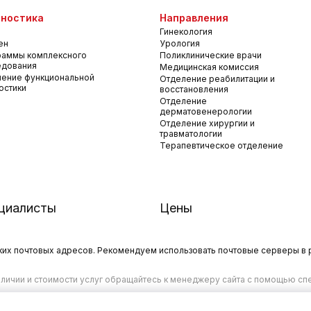
ностика
Направления
Гинекология
ен
Урология
раммы комплексного
Поликлинические врачи
едования
Медицинская комиссия
ение функциональной
Отделение реабилитации и
остики
восстановления
Отделение
дерматовенерологии
Отделение хирургии и
травматологии
Терапевтическое отделение
циалисты
Цены
х почтовых адресов. Рекомендуем использовать почтовые серверы в рос
личии и стоимости услуг обращайтесь к менеджеру сайта с помощью спе