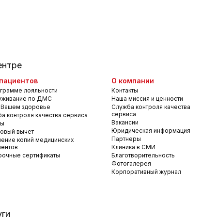
ентре
пациентов
О компании
грамме лояльности
Контакты
уживание по ДМС
Наша миссия и ценности
 Вашем здоровье
Служба контроля качества
сервиса
а контроля качества сервиса
Вакансии
вы
Юридическая информация
овый вычет
Партнеры
ение копий медицинских
ментов
Клиника в СМИ
рочные сертификаты
Благотворительность
Фотогалерея
Корпоративный журнал
уги