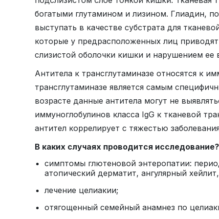
богатыми глутамином и лизином. Глиадин, п
выступать в качестве субстрата для тканев
которые у предрасположенных лиц приводят
слизистой оболочки кишки и нарушением ее 
Антитела к трансглутаминазе относятся к им
трансглутаминазе является самым специфичн
возрасте данные антитела могут не выявлятьс
иммуноглобулинов класса IgG к тканевой тр
антител коррелирует с тяжестью заболевания
В каких случаях проводится исследование?
симптомы глютеновой энтеропатии: периоди
атопический дерматит, ангулярный хейлит
лечение целиакии;
отягощенный семейный анамнез по целиак