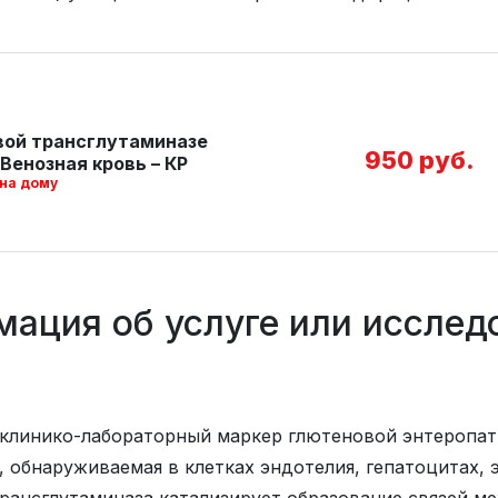
евой трансглутаминазе
950 руб.
Венозная кровь – КР
 на дому
ация об услуге или исслед
 клинико-лабораторный маркер глютеновой энтеропат
, обнаруживаемая в клетках эндотелия, гепатоцитах, 
трансглутаминаза катализирует образование связей 