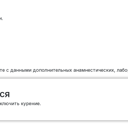
и.
сте с данными дополнительных анамнестических, лаб
ся
сключить курение.