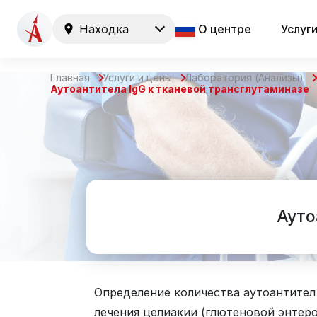
Находка
О центре
Услуг
Главная
Услуги и цены
Лаборатория (Анализы)
Аутоантитела IgG к тканевой трансглутаминазе
Ауто
Определение количества аутоантител 
лечения целиакии (глютеновой энтер