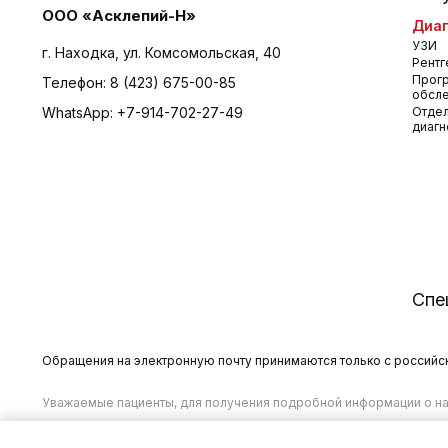
ООО «Асклепий-Н»
Диаг
УЗИ
г. Находка, ул. Комсомольская, 40
Рентг
Прог
Телефон:
8 (423) 675-00-85
обсл
WhatsApp:
+7-914-702-27-49
Отдел
диагн
Спе
Обращения на электронную почту принимаются только с российски
Уважаемые пациенты, для получения подробной информации о на
00-85
.