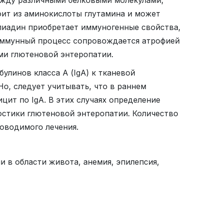
оит из аминокислоты глутамина и может
глиадин приобретает иммуногенные свойства,
оиммунный процесс сопровождается атрофией
ми глютеновой энтеропатии.
улинов класса А (IgA) к тканевой
о, следует учитывать, что в раннем
цит по IgA. В этих случаях определение
остики глютеновой энтеропатии. Количество
роводимого лечения.
и в области живота, анемия, эпилепсия,