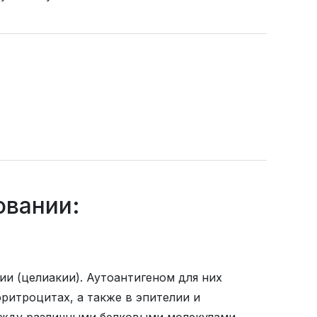
овании:
ии (целиакии). Аутоантигеном для них
эритроцитах, а также в эпителии и
между различными белковыми молекулами,