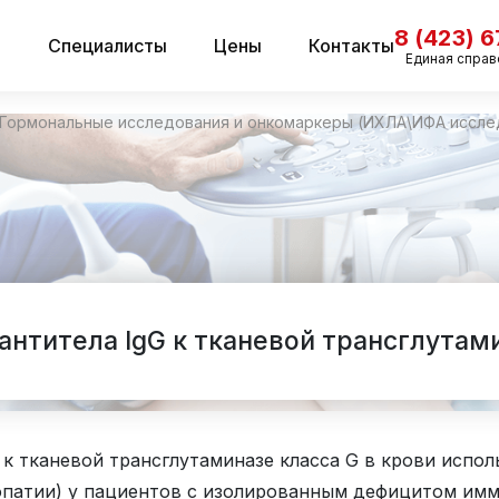
8 (423) 
и
Специалисты
Цены
Контакты
Единая справ
Гормональные исследования и онкомаркеры (ИХЛА\ИФА иссле
антитела IgG к тканевой трансглутам
к тканевой трансглутаминазе класса G в крови испол
опатии) у пациентов с изолированным дефицитом имм