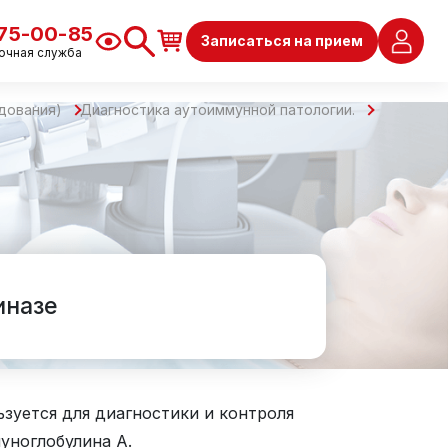
675-00-85
Записаться на прием
очная служба
дования)
Диагностика аутоиммунной патологии.
иназе
ьзуется для диагностики и контроля
уноглобулина A.