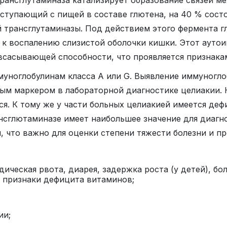
оступающий с пищей в составе глютена, на 40 % сост
ой трансглутаминазы. Под действием этого фермента 
 к воспалению слизистой оболочки кишки. Этот аут
всасывающей способности, что проявляется признака
муноглобулинам класса А или G. Выявление иммуноглоб
ым маркером в лабораторной диагностике целиакии. Н
я. К тому же у части больных целиакией имеется дефи
ансглютаминазе имеет наибольшее значение для диагн
, что важно для оценки степени тяжести болезни и п
ческая рвота, диарея, задержка роста (у детей), бол
, признаки дефицита витаминов;
ии;