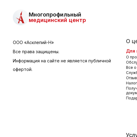
Многопрофильный
медицинский центр
О ц
ООО «Асклепий-Н»
Для 
Все права защищены.
О про
Информация на сайте не является публичной
Обсл
Все о
офертой.
Служб
Отзы
Налог
Получ
доку
Пода
Усл