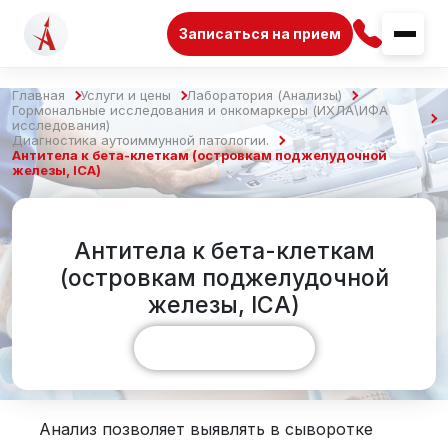
Записаться на прием
Главная
Услуги и цены
Лаборатория (Анализы)
Гормональные исследования и онкомаркеры (ИХЛА\ИФА
исследования)
Диагностика аутоиммунной патологии.
Антитела к бета-клеткам (островкам поджелудочной
железы, IСA)
Антитела к бета-клеткам
(островкам поджелудочной
железы, IСA)
Показать больше
Анализ позволяет выявлять в сыворотке