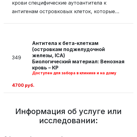
крови специфические аутоантитела к
антигенам островковых клеток, которые
могут вызывать инсулинозависимый
сахарный диабет аутоиммунной природы.
Антитела к бета-клеткам
(островкам поджелудочной
железы, IСA)
349
Биологический материал: Венозная
кровь – КР
Доступен для забора в клинике и на дому
4700 руб.
Информация об услуге или
исследовании: