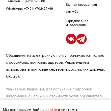
Телефон:
8 (423) 675-00-85
Единая справочная
WhatsApp:
+7-914-702-27-49
служба
Юридическая
информация
Обращения на электронную почту принимаются только
с российских почтовых адресов. Рекомендуем
использовать почтовые серверы в российских доменах
(.ru, .su).
Уважаемые пациенты, для получения подробной
информации о наличии и стоимости услуг обращайтесь
к менеджеру сайта с помощью специальной формы
Мы используем файлы
cookie
и системы
связи или по телефону в Находке:
+7 (423) 675-00-85
.